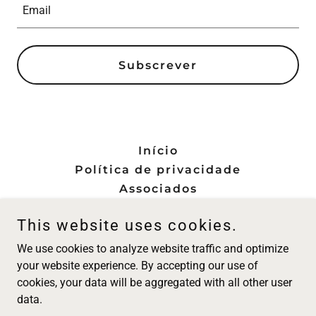
Email
Subscrever
Início
Política de privacidade
Associados
This website uses cookies.
Associação Interim Management Portugal
We use cookies to analyze website traffic and optimize
your website experience. By accepting our use of
cookies, your data will be aggregated with all other user
Copyright © 2022 Associação Interim Management Portugal -
data.
Todos os direitos reservados.